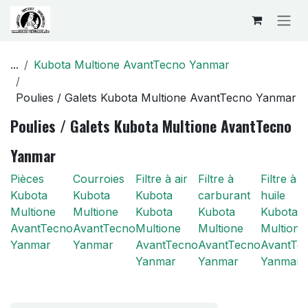
Se rendre au contenu
...
Kubota Multione AvantTecno Yanmar
Poulies / Galets Kubota Multione AvantTecno Yanmar
Poulies / Galets Kubota Multione AvantTecno
Yanmar
Pièces
Courroies
Filtre à air
Filtre à
Filtre à
Kubota
Kubota
Kubota
carburant
huile
Multione
Multione
Kubota
Kubota
Kubota
AvantTecno
AvantTecno
Multione
Multione
Multione
Yanmar
Yanmar
AvantTecno
AvantTecno
AvantTe
Yanmar
Yanmar
Yanmar