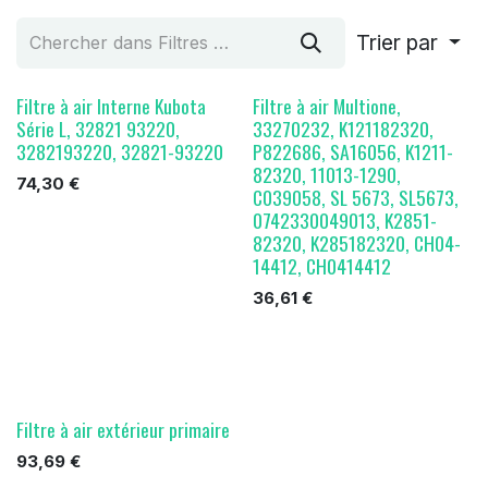
Trier par
Filtre à air Interne Kubota
Filtre à air Multione,
Série L, 32821 93220,
33270232, K121182320,
3282193220, 32821-93220
P822686, SA16056, K1211-
82320, 11013-1290,
74,30
€
C039058, SL 5673, SL5673,
0742330049013, K2851-
82320, K285182320, CH04-
14412, CH0414412
36,61
€
Filtre à air extérieur primaire
93,69
€