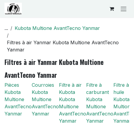
Se rendre au contenu
...
Kubota Multione AvantTecno Yanmar
Filtres à air Yanmar Kubota Multione AvantTecno
Yanmar
Filtres à air Yanmar Kubota Multione
AvantTecno Yanmar
Pièces
Courroies
Filtre à air
Filtre à
Filtre à
Kubota
Kubota
Kubota
carburant
huile
Multione
Multione
Kubota
Kubota
Kubota
AvantTecno
AvantTecno
Multione
Multione
Multione
Yanmar
Yanmar
AvantTecno
AvantTecno
AvantTe
Yanmar
Yanmar
Yanmar