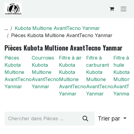
Se rendre au contenu
...
Kubota Multione AvantTecno Yanmar
Pièces Kubota Multione AvantTecno Yanmar
Pièces Kubota Multione AvantTecno Yanmar
Pièces
Courroies
Filtre à air
Filtre à
Filtre à
Kubota
Kubota
Kubota
carburant
huile
Multione
Multione
Kubota
Kubota
Kubota
AvantTecno
AvantTecno
Multione
Multione
Multione
Yanmar
Yanmar
AvantTecno
AvantTecno
AvantTe
Yanmar
Yanmar
Yanmar
Trier par