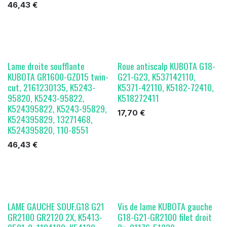
46,43
€
Lame droite soufflante
Roue antiscalp KUBOTA G18-
KUBOTA GR1600-GZD15 twin-
G21-G23, K537142110,
cut, 2161230135, K5243-
K5371-42110, K5182-72410,
95820, K5243-95822,
K518272411
K524395822, K5243-95829,
17,70
€
K524395829, 13271468,
K524395820, 110-8551
46,43
€
LAME GAUCHE SOUF.G18 G21
Vis de lame KUBOTA gauche
GR2100 GR2120 2X, K5413-
G18-G21-GR2100 filet droit