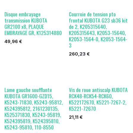
Disque embrayage
Courroie de tension pto
transmission KUBOTA
frontal KUBOTA G23 sb36 kit
GR2100 x8, PLAQUE
de 2, K205315640,
EMBRAYAGE GR, K125314880
K205315643, K2053-15640,
K2053-1564-0, K2053-1564-
49,96
€
3
260,23
€
Lame gauche soufflante
Vis de roue antiscalp KUBOTA
KUBOTA GR1600-GZD15,
RCK48-RCK54-RCK60,
K5243-71830, K5243-95812,
K522172670, K5221-7267-2,
K524395812, 2161230135,
K5221-72670
K525371830, K5243-95819,
21,11
€
K524395819, K524395810,
K5243-95810, 110-8550