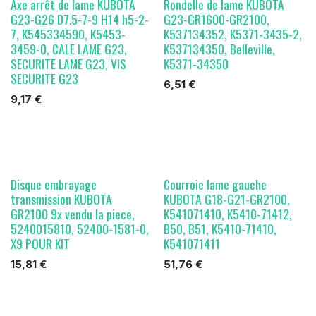
Axe arrêt de lame KUBOTA
Rondelle de lame KUBOTA
G23-G26 D7.5-7-9 H14 h5-2-
G23-GR1600-GR2100,
7, K545334590, K5453-
K537134352, K5371-3435-2,
3459-0, CALE LAME G23,
K537134350, Belleville,
SECURITE LAME G23, VIS
K5371-34350
SECURITE G23
6,51
€
9,17
€
Disque embrayage
Courroie lame gauche
transmission KUBOTA
KUBOTA G18-G21-GR2100,
GR2100 9x vendu la piece,
K541071410, K5410-71412,
5240015810, 52400-1581-0,
B50, B51, K5410-71410,
X9 POUR KIT
K541071411
15,81
€
51,76
€