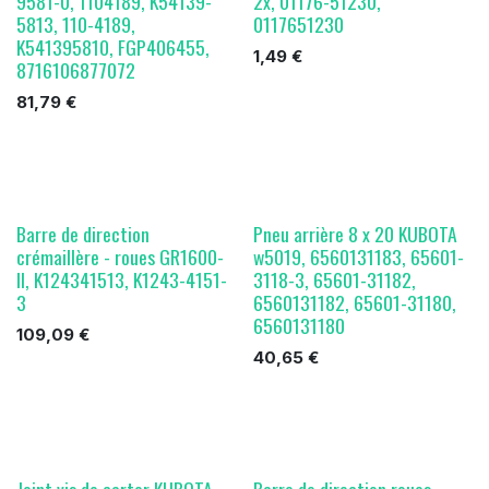
9581-0, 1104189, K54139-
2x, 01176-51230,
5813, 110-4189,
0117651230
K541395810, FGP406455,
1,49
€
8716106877072
81,79
€
Barre de direction
Pneu arrière 8 x 20 KUBOTA
crémaillère - roues GR1600-
w5019, 6560131183, 65601-
II, K124341513, K1243-4151-
3118-3, 65601-31182,
3
6560131182, 65601-31180,
6560131180
109,09
€
40,65
€
Joint vis de carter KUBOTA,
Barre de direction roues -