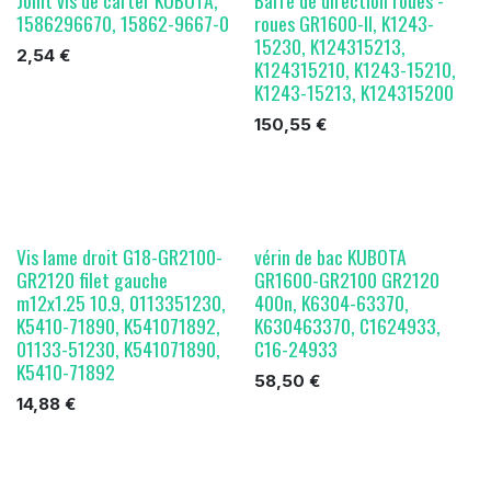
1586296670, 15862-9667-0
roues GR1600-II, K1243-
15230, K124315213,
2,54
€
K124315210, K1243-15210,
K1243-15213, K124315200
150,55
€
Vis lame droit G18-GR2100-
vérin de bac KUBOTA
GR2120 filet gauche
GR1600-GR2100 GR2120
m12x1.25 10.9, 0113351230,
400n, K6304-63370,
K5410-71890, K541071892,
K630463370, C1624933,
01133-51230, K541071890,
C16-24933
K5410-71892
58,50
€
14,88
€