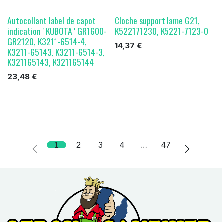
Autocollant label de capot
Cloche support lame G21,
indication ' KUBOTA ' GR1600-
K522171230, K5221-7123-0
GR2120, K3211-6514-4,
14,37
€
K3211-65143, K3211-6514-3,
K321165143, K321165144
23,48
€
1
2
3
4
…
47