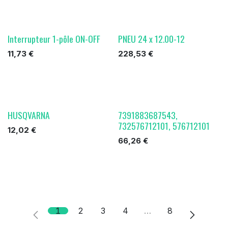
Interrupteur 1-pôle ON-OFF
PNEU 24 x 12.00-12
11,73
€
228,53
€
HUSQVARNA
7391883687543,
732576712101, 576712101
12,02
€
66,26
€
1
2
3
4
…
8