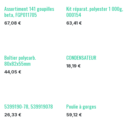
Assortiment 141 goupilles
Kit réparat. polyester 1 000g,
beta, FGP011705
000154
67,08
€
63,41
€
Boîtier polycarb.
CONDENSATEUR
80x82x55mm
18,19
€
44,05
€
5399190-78, 539919078
Poulie à gorges
26,33
€
59,12
€