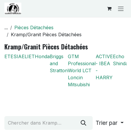
Se rendre au contenu
...
Pièces Détachées
Kramp/Granit Pièces Détachées
Kramp/Granit Pièces Détachées
ETESIA
ELIET
Honda
Briggs
GTM
ACTIVE
Echo
and
Professional
- IBEA
Shindai
Stratton
World LCT
-
Loncin
HARRY
Mitsubishi
Trier par