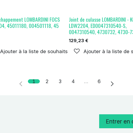
échappement LOMBARDINI FOCS
Joint de culasse LOMBARDINI - 
4, 45011180, 004501118, 45
LDW2204, ED0047310540-S,
0047310540, 4730732, 4730-7
129,23
€
Ajouter à la liste de souhaits
Ajouter à la liste de
1
2
3
4
…
6
Entrer en