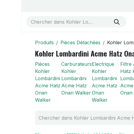
Se rendre au contenu
Accueil
Vue éclatées
Boutique
À propos de no
Produits
Pièces Détachées
Kohler Lom
Kohler Lombardini Acme Hatz On
Pièces
Carburateurs
Electrique
Filtre 
Kohler
Kohler
Kohler
Hatz 
Lombardini
Lombardini
Lombardini
Lomba
Acme Hatz
Acme Hatz
Acme Hatz
Acme
Onan
Onan Walker
Onan
Onan 
Walker
Walker