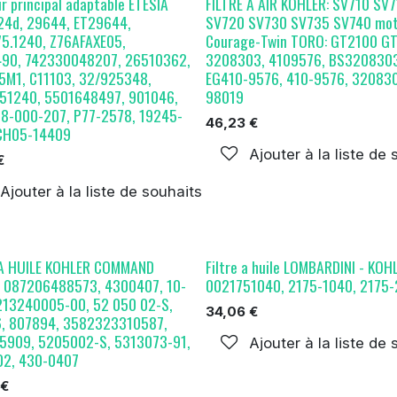
air principal adaptable ETESIA
FILTRE A AIR KOHLER: SV710 SV
24d, 29644, ET29644,
SV720 SV730 SV735 SV740 mot
75.1240, Z76AFAXE05,
Courage-Twin TORO: GT2100 GT
90, 742330048207, 26510362,
3208303, 4109576, BS3208303
5M1, C11103, 32/925348,
EG410-9576, 410-9576, 32083
51240, 5501648497, 901046,
98019
8-000-207, P77-2578, 19245-
46,23
€
CH05-14409
Ajouter à la liste de
€
Ajouter à la liste de souhaits
 A HUILE KOHLER COMMAND
Filtre a huile LOMBARDINI - KOH
 087206488573, 4300407, 10-
0021751040, 2175-1040, 2175
213240005-00, 52 050 02-S,
34,06
€
, 807894, 3582323310587,
5909, 5205002-S, 5313073-91,
Ajouter à la liste de
2, 430-0407
€