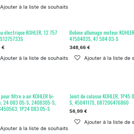
Ajouter à la liste de souhaits
au électrique KOHLER, 12 757
Bobine allumage moteur KOHLER
BS1275733S
4758403S, 47 584 03-S
5
€
348,66
€
Ajouter à la liste de souhaits
Ajouter à la liste de
pour filtre a air KOHLER bi-
Joint de culasse KOHLER, 1P45 
re, 24 083 05-S, 2408305-S,
S, 4504117S, 087206476860
450563, 1P24 083 05-S
56,99
€
Ajouter à la liste de
Ajouter à la liste de souhaits