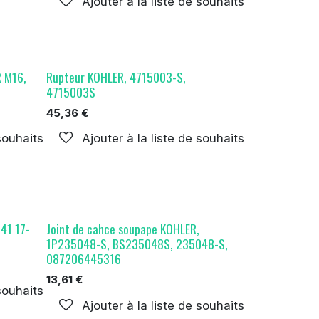
Ajouter à la liste de souhaits
 M16,
Rupteur KOHLER, 4715003-S,
4715003S
45,36
€
 souhaits
Ajouter à la liste de souhaits
041 17-
Joint de cahce soupape KOHLER,
1P235048-S, BS235048S, 235048-S,
087206445316
13,61
€
 souhaits
Ajouter à la liste de souhaits