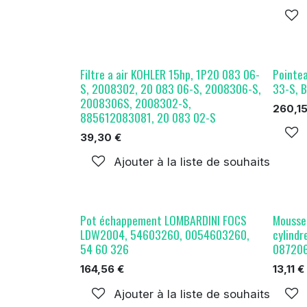
Filtre a air KOHLER 15hp, 1P20 083 06-
Pointe
S, 2008302, 20 083 06-S, 2008306-S,
33-S, 
2008306S, 2008302-S,
260,1
885612083081, 20 083 02-S
39,30
€
Ajouter à la liste de souhaits
Pot échappement LOMBARDINI FOCS
Mousse 
LDW2004, 54603260, 0054603260,
cylind
54 60 326
087206
164,56
€
13,11
€
Ajouter à la liste de souhaits