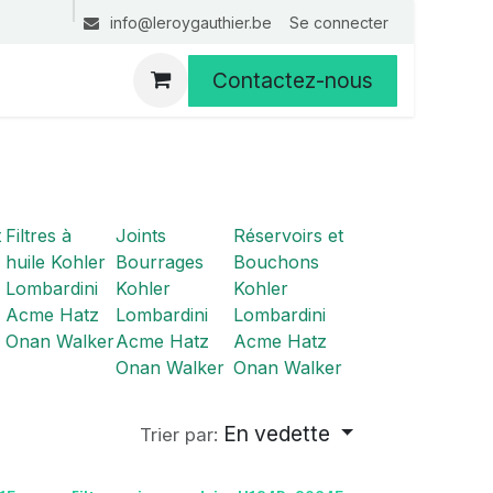
Se connecter
info@leroygauthier.be
Contactez-nous
t
Filtres à
Joints
Réservoirs et
huile Kohler
Bourrages
Bouchons
Lombardini
Kohler
Kohler
Acme Hatz
Lombardini
Lombardini
Onan Walker
Acme Hatz
Acme Hatz
Onan Walker
Onan Walker
En vedette
Trier par: