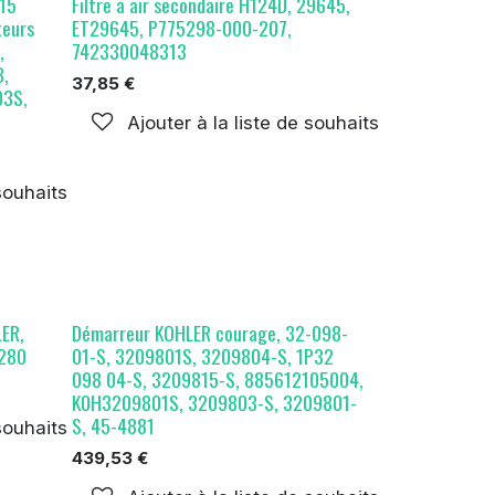
715
Filtre a air secondaire H124D, 29645,
eurs
ET29645, P775298-000-207,
,
742330048313
,
37,85
€
03S,
Ajouter à la liste de souhaits
 souhaits
LER,
Démarreur KOHLER courage, 32-098-
-280
01-S, 3209801S, 3209804-S, 1P32
098 04-S, 3209815-S, 885612105004,
K0H3209801S, 3209803-S, 3209801-
S, 45-4881
 souhaits
439,53
€