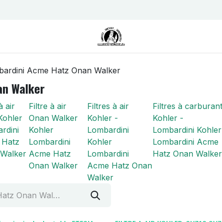
us
Contactez-nous
Postes
bardini Acme Hatz Onan Walker
an Walker
à air
Filtre à air
Filtres à air
Filtres à carburan
Kohler
Onan Walker
Kohler -
Kohler -
rdini
Kohler
Lombardini
Lombardini Kohler
 Hatz
Lombardini
Kohler
Lombardini Acme
Walker
Acme Hatz
Lombardini
Hatz Onan Walker
Onan Walker
Acme Hatz Onan
Walker