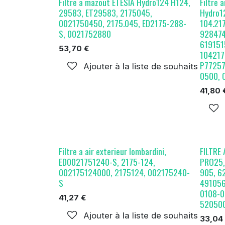
Filtre a mazout ETESIA Hydro124 H124,
Filtre 
29583, ET29583, 2175045,
Hydro1
0021750450, 2175.045, ED2175-288-
104.21
S, 0021752880
928474
619151
53,70
€
104217
P77257
Ajouter à la liste de souhaits
0500, 
41,80
Filtre a air exterieur lombardini,
FILTRE
ED0021751240-S, 2175-124,
PRO25,
002175124000, 2175124, 002175240-
905, 6
S
491056
0108-0
41,27
€
520500
Ajouter à la liste de souhaits
33,04