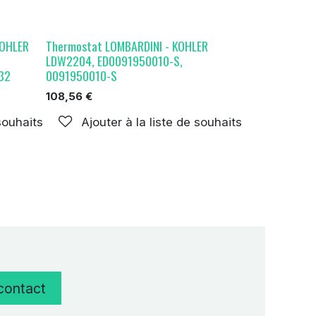
KOHLER
Thermostat LOMBARDINI - KOHLER
LDW2204, ED0091950010-S,
32
0091950010-S
108,56
€
 souhaits
Ajouter à la liste de souhaits
 contact