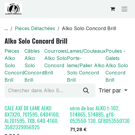
Se rendre au contenu
...
Pièces Détachées
Alko Solo Concord Brill
Alko Solo Concord Brill
Pièces
Câbles
Courroies
Lames/Couteaux
Poulies -
Alko
Alko
Alko Solo
Porte-
Galets
Solo
Solo
Concord
lame/Palier Alko
Alko Solo
Concord
Concord
Brill
Solo Concord
Concord
Brill
Brill
Brill
Brill
Trier par
CALE AXE DE LAME ALKO
vérin de bac ALKO t-102,
8X7X20, 701595, 6404160,
514865, 514885, gf8-
AL701595, 7X8, 640-4160,
053550-130, GF8053550130
3582329956925
71,28
€