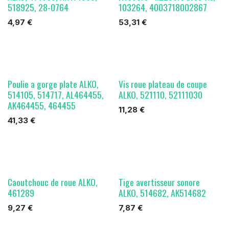
518925, 28-0764
103264, 4003718002867
4,97
€
53,31
€
Poulie a gorge plate ALKO,
Vis roue plateau de coupe
514105, 514717, AL464455,
ALKO, 521110, 52111030
AK464455, 464455
11,28
€
41,33
€
Caoutchouc de roue ALKO,
Tige avertisseur sonore
461289
ALKO, 514682, AK514682
9,27
€
7,87
€