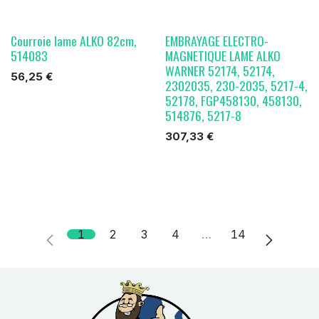
Courroie lame ALKO 82cm,
EMBRAYAGE ELECTRO-
514083
MAGNETIQUE LAME ALKO
WARNER 52174, 52174,
56,25
€
2302035, 230-2035, 5217-4,
52178, FGP458130, 458130,
514876, 5217-8
307,33
€
1
2
3
4
…
14