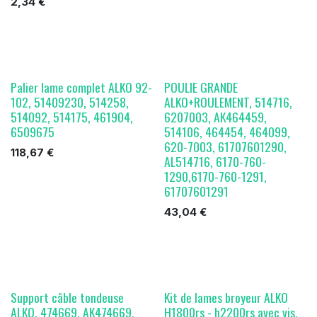
2,34
€
Palier lame complet ALKO 92-
POULIE GRANDE
102, 51409230, 514258,
ALKO+ROULEMENT, 514716,
514092, 514175, 461904,
6207003, AK464459,
6509675
514106, 464454, 464099,
620-7003, 61707601290,
118,67
€
AL514716, 6170-760-
1290,6170-760-1291,
61707601291
43,04
€
Support câble tondeuse
Kit de lames broyeur ALKO
ALKO, 474669, AK474669,
H1800rs - h2200rs avec vis,