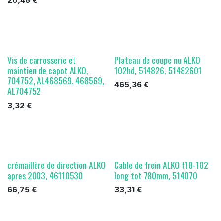
20,48
€
Vis de carrosserie et
Plateau de coupe nu ALKO
maintien de capot ALKO,
102hd, 514826, 51482601
704752, AL468569, 468569,
465,36
€
AL704752
3,32
€
crémaillère de direction ALKO
Cable de frein ALKO t18-102
apres 2003, 46110530
long tot 780mm, 514070
66,75
€
33,31
€