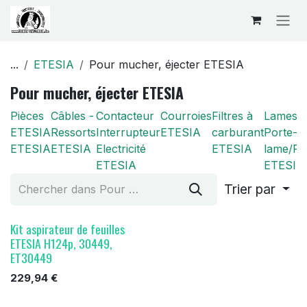
Se rendre au contenu
...
ETESIA
Pour mucher, éjecter ETESIA
Pour mucher, éjecter ETESIA
Pièces
Câbles -
Contacteur
Courroies
Filtres à
Lames/
ETESIA
Ressorts
Interrupteur
ETESIA
carburant
Porte-
ETESIA
ETESIA
Electricité
ETESIA
lame/Pal
ETESIA
ETESIA
Trier par
Kit aspirateur de feuilles
ETESIA H124p, 30449,
ET30449
229,94
€