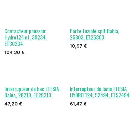
Contacteur poussoir
Porte fusible cplt Bahia,
Hydro124 nf, 30234,
25803, ET25803
ET30234
10,97
€
104,30
€
Interrupteur de bac ETESIA
Interrupteur de lame ETESIA
Bahia, 28210, ET28210
HYDRO 124, 52494, ET52494
47,20
€
61,47
€