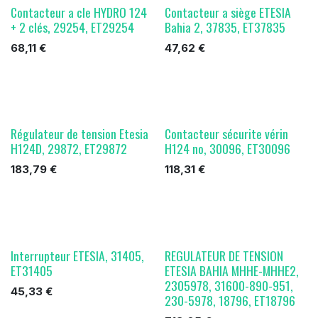
Contacteur a cle HYDRO 124
Contacteur a siège ETESIA
+ 2 clés, 29254, ET29254
Bahia 2, 37835, ET37835
68,11
€
47,62
€
Régulateur de tension Etesia
Contacteur sécurite vérin
H124D, 29872, ET29872
H124 no, 30096, ET30096
183,79
€
118,31
€
Interrupteur ETESIA, 31405,
REGULATEUR DE TENSION
ET31405
ETESIA BAHIA MHHE-MHHE2,
2305978, 31600-890-951,
45,33
€
230-5978, 18796, ET18796