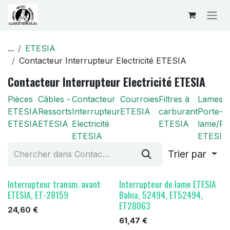
Se rendre au contenu
...
ETESIA
Contacteur Interrupteur Electricité ETESIA
Contacteur Interrupteur Electricité ETESIA
Pièces
Câbles -
Contacteur
Courroies
Filtres à
Lames/
ETESIA
Ressorts
Interrupteur
ETESIA
carburant
Porte-
ETESIA
ETESIA
Electricité
ETESIA
lame/Pal
ETESIA
ETESIA
Trier par
Interrupteur transm. avant
Interrupteur de lame ETESIA
ETESIA, ET-28159
Bahia, 52494, ET52494,
ET28063
24,60
€
61,47
€