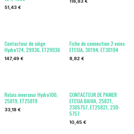
118,83
€
51,43
€
Contacteur de siège
Fiche de connection 2 voies
Hydro124, 29936, ET29936
ETESIA, 30194, ET30194
147,49
€
8,82
€
Relais inverseur Hydro100,
CONTACTEUR DE PANIER
25819, ET25819
ETESIA BAHIA, 25821,
2305757, ET25821, 230-
33,18
€
5757
10,45
€