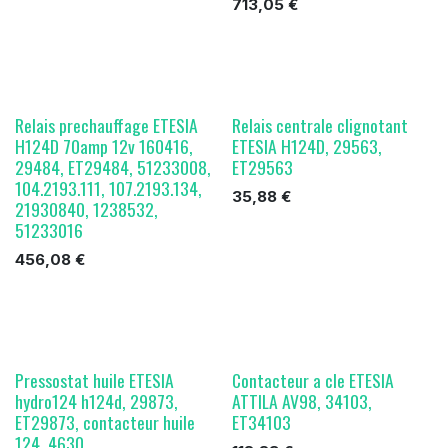
713,05
€
Relais prechauffage ETESIA
Relais centrale clignotant
H124D 70amp 12v 160416,
ETESIA H124D, 29563,
29484, ET29484, 51233008,
ET29563
104.2193.111, 107.2193.134,
35,88
€
21930840, 1238532,
51233016
456,08
€
Pressostat huile ETESIA
Contacteur a cle ETESIA
hydro124 h124d, 29873,
ATTILA AV98, 34103,
ET29873, contacteur huile
ET34103
124, 4630