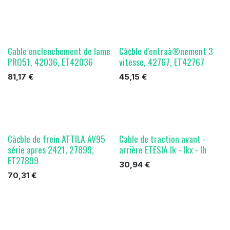
Cable enclenchement de lame
Cà¢ble d'entraà®nement 3
PRO51, 42036, ET42036
vitesse, 42767, ET42767
81,17
€
45,15
€
Cà¢ble de frein ATTILA AV95
Cable de traction avant -
série apres 2421, 27899,
arrière ETESIA lk - lkx - lh
ET27899
30,94
€
70,31
€