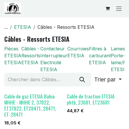
Se rendre au contenu
...
ETESIA
Câbles - Ressorts ETESIA
Câbles - Ressorts ETESIA
Pièces
Câbles -
Contacteur
Courroies
Filtres à
Lames/
ETESIA
Ressorts
Interrupteur
ETESIA
carburant
Porte-
ETESIA
ETESIA
Electricité
ETESIA
lame/Pal
ETESIA
ETESIA
Trier par
Cable de gaz ETESIA Bahia
Cable de traction ETESIA
MHHE - MHHE 2, 37822,
phtb, 23681, ET23681
ET37822, ET28471, 28471,
44,87
€
ET-28471
18,05
€