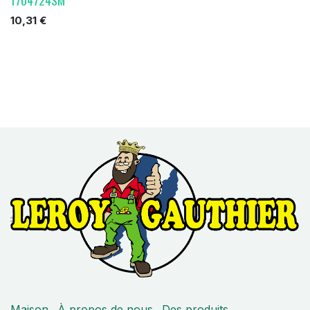
10,31
€
Maison
À propos de nous
Des produits