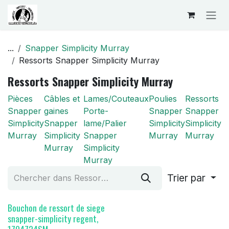
Se rendre au contenu
...
Snapper Simplicity Murray
Ressorts Snapper Simplicity Murray
Ressorts Snapper Simplicity Murray
Pièces
Câbles et
Lames/Couteaux
Poulies
Ressorts
Snapper
gaines
Porte-
Snapper
Snapper
Simplicity
Snapper
lame/Palier
Simplicity
Simplicity
Murray
Simplicity
Snapper
Murray
Murray
Murray
Simplicity
Murray
Trier par
Bouchon de ressort de siege
snapper-simplicity regent,
1704724SM