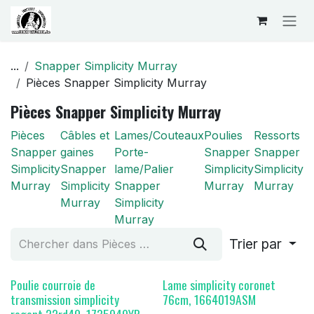
Se rendre au contenu
...
Snapper Simplicity Murray
Pièces Snapper Simplicity Murray
Pièces Snapper Simplicity Murray
Pièces
Câbles et
Lames/Couteaux
Poulies
Ressorts
Snapper
gaines
Porte-
Snapper
Snapper
Simplicity
Snapper
lame/Palier
Simplicity
Simplicity
Murray
Simplicity
Snapper
Murray
Murray
Murray
Simplicity
Murray
Trier par
Poulie courroie de
Lame simplicity coronet
transmission simplicity
76cm, 1664019ASM
regent 22rd40, 1735949YP,