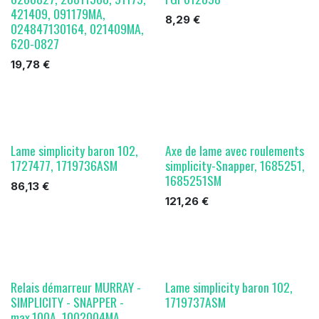
421409, 091179MA,
8,29
€
024847130164, 021409MA,
620-0827
19,78
€
Lame simplicity baron 102,
Axe de lame avec roulements
1727477, 1719736ASM
simplicity-Snapper, 1685251,
1685251SM
86,13
€
121,26
€
Relais démarreur MURRAY -
Lame simplicity baron 102,
SIMPLICITY - SNAPPER -
1719737ASM
max.100A, 1002004MA,