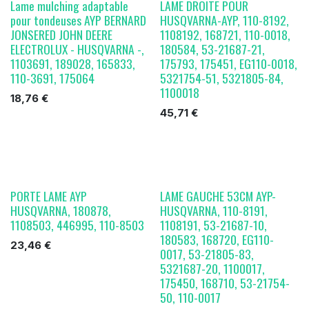
Lame mulching adaptable
LAME DROITE POUR
pour tondeuses AYP BERNARD
HUSQVARNA-AYP, 110-8192,
JONSERED JOHN DEERE
1108192, 168721, 110-0018,
ELECTROLUX - HUSQVARNA -,
180584, 53-21687-21,
1103691, 189028, 165833,
175793, 175451, EG110-0018,
110-3691, 175064
5321754-51, 5321805-84,
1100018
18,76
€
45,71
€
PORTE LAME AYP
LAME GAUCHE 53CM AYP-
HUSQVARNA, 180878,
HUSQVARNA, 110-8191,
1108503, 446995, 110-8503
1108191, 53-21687-10,
180583, 168720, EG110-
23,46
€
0017, 53-21805-83,
5321687-20, 1100017,
175450, 168710, 53-21754-
50, 110-0017