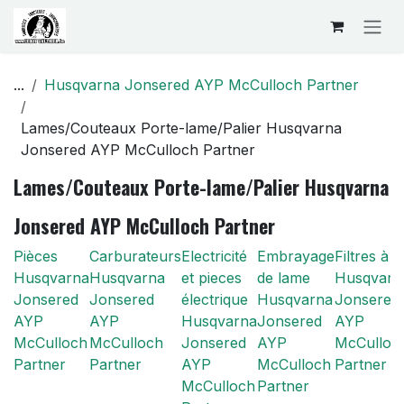
Se rendre au contenu
...
Husqvarna Jonsered AYP McCulloch Partner
Lames/Couteaux Porte-lame/Palier Husqvarna
Jonsered AYP McCulloch Partner
Lames/Couteaux Porte-lame/Palier Husqvarna
Jonsered AYP McCulloch Partner
Pièces
Carburateurs
Electricité
Embrayage
Filtres à a
Husqvarna
Husqvarna
et pieces
de lame
Husqvarn
Jonsered
Jonsered
électrique
Husqvarna
Jonsered
AYP
AYP
Husqvarna
Jonsered
AYP
McCulloch
McCulloch
Jonsered
AYP
McCulloc
Partner
Partner
AYP
McCulloch
Partner
McCulloch
Partner