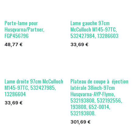
Porte-lame pour
Lame gauche 97cm
Husqvarna/Partner,
McCulloch M145-97TC,
FGP456796
532427984, 13286603
48,77
€
33,69
€
Lame droite 97cm McCulloch
Plateau de coupe à éjection
M145-97TC, 532427985,
latérale 38inch-97cm
13286604
Husqvarna-AYP-Flymo,
532193808, 532192556,
33,69
€
193808, 652-0014,
532193808.
301,69
€