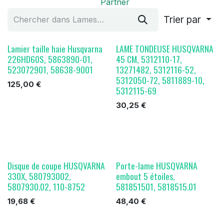
Partner
Trier par
Lamier taille haie Husqvarna
LAME TONDEUSE HUSQVARNA
226HD60S, 5863890-01,
45 CM, 5312110-17,
523072901, 58638-9001
13271482, 5312116-52,
5312050-72, 5811889-10,
125,00
€
5312115-69
30,25
€
Disque de coupe HUSQVARNA
Porte-lame HUSQVARNA
330X, 580793002,
embout 5 étoiles,
5807930.02, 110-8752
581851501, 5818515.01
19,68
€
48,40
€