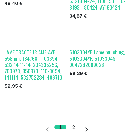
5321804-24, 1108193, 110-
48,40
€
8193, 180424, AY180424
34,87
€
LAME TRACTEUR AMF-AYP
5103304YP Lame mulching,
558mm, 134768, 1103694,
5103304YP, 5103304S,
532 14 11-14, 204335256,
0047282009628
700973, 850973, 110-3694,
59,29
€
141114, 532752234, 406713
52,95
€
1
2