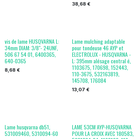
38,68
€
vis de lame HUSQVARNA L:
Lame mulching adaptable
34mm DIAM: 3/8"- 24UNF,
pour tondeuse 46 AYP et
506 67 54 01, 6400365,
ELECTROLUX - HUSQVARNA -
640-0365
L: 395mm alésage central é,
1103675, 170698, 152443,
8,68
€
110-3675, 532163819,
145708, 176084
13,07
€
Lame husqvarna db51,
LAME 53CM AYP-HUSQVARNA
531009460, 5310094-60
POUR LA CROIX AVEC 180583,