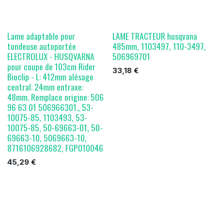
Lame adaptable pour
LAME TRACTEUR husqvana
tondeuse autoportée
485mm, 1103497, 110-3497,
ELECTROLUX - HUSQVARNA
506969701
pour coupe de 103cm Rider
33,18
€
Bioclip - L: 412mm alésage
central: 24mm entraxe:
48mm. Remplace origine: 506
96 63 01 506966301., 53-
10075-85, 1103493, 53-
10075-85, 50-69663-01, 50-
69663-10, 5069663-10,
8716106928682, FGP010046
45,29
€