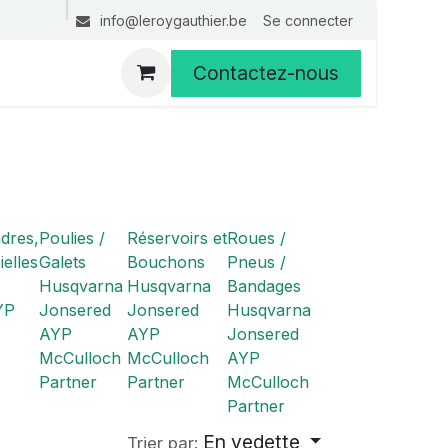
Se connecter
info@leroygauthier.be
Contactez-nous
ndres,
Poulies /
Réservoirs et
Roues /
elles
Galets
Bouchons
Pneus /
Husqvarna
Husqvarna
Bandages
YP
Jonsered
Jonsered
Husqvarna
AYP
AYP
Jonsered
McCulloch
McCulloch
AYP
Partner
Partner
McCulloch
Partner
En vedette
Trier par: