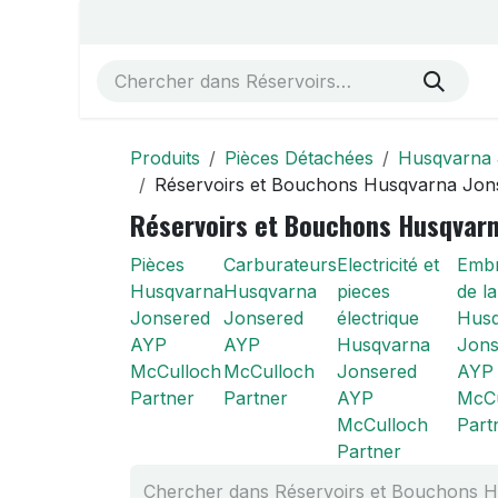
Se rendre au contenu
Accueil
Vue éclatées
Boutique
À propos de no
Produits
Pièces Détachées
Husqvarna 
Réservoirs et Bouchons Husqvarna Jon
Réservoirs et Bouchons Husqvarn
Pièces
Carburateurs
Electricité et
Emb
Husqvarna
Husqvarna
pieces
de l
Jonsered
Jonsered
électrique
Hus
AYP
AYP
Husqvarna
Jons
McCulloch
McCulloch
Jonsered
AYP
Partner
Partner
AYP
McCu
McCulloch
Part
Partner