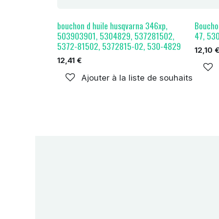
bouchon d huile husqvarna 346xp,
Boucho
503903901, 5304829, 537281502,
47, 53
5372-81502, 5372815-02, 530-4829
12,10
12,41
€
Ajouter à la liste de souhaits