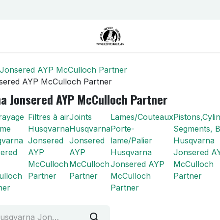
us
Contactez-nous
Postes
Jonsered AYP McCulloch Partner
sered AYP McCulloch Partner
a Jonsered AYP McCulloch Partner
rayage
Filtres à air
Joints
Lames/Couteaux
Pistons,Cyli
ame
Husqvarna
Husqvarna
Porte-
Segments, Bi
qvarna
Jonsered
Jonsered
lame/Palier
Husqvarna
ered
AYP
AYP
Husqvarna
Jonsered A
McCulloch
McCulloch
Jonsered AYP
McCulloch
lloch
Partner
Partner
McCulloch
Partner
ner
Partner