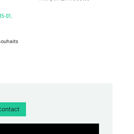
15-01,
 souhaits
 contact