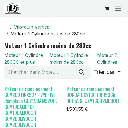
Se rendre au contenu
...
Vilbrquin Vertical
Moteur 1 Cylindre moins de 280cc
Moteur 1 Cylindre moins de 280cc
Moteur 1 Cylindre
Moteur 1 Cylindre
Moteur 2
280CC et plus
moins de 280cc
Cylindres
Trier par
Moteur de remplacement
Moteur de remplacement
GCV200 HRX537 - VYE HYE
HONDA GXV160 HRH536k
Remplace GCV190AMS2OH,
HRH536, GXV160H2MD8OH
GCV190AMD1OH,
1.531,55
€
GCV190AMU6OH,
GCV200MY06OH,
GCV200MY06OH