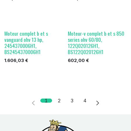
Moteur complet b et s
Moteur-v complet b et s 850
vanguard ohv 13 hp,
series ohv 60/80,
2454370006H1,
122Q020126H1,
BS2454370006H1
BS122Q020126H1
1.606,03
€
602,00
€
1
2
3
4