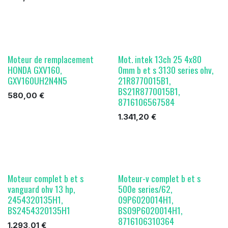
Moteur de remplacement
Mot. intek 13ch 25 4x80
HONDA GXV160,
0mm b et s 3130 series ohv,
GXV160UH2N4N5
21R8770015B1,
BS21R8770015B1,
580,00
€
8716106567584
1.341,20
€
Moteur complet b et s
Moteur-v complet b et s
vanguard ohv 13 hp,
500e series/62,
2454320135H1,
09P6020014H1,
BS2454320135H1
BS09P6020014H1,
8716106310364
1.293,01
€