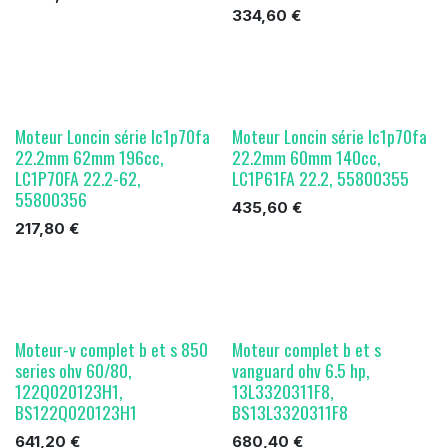
334,60
€
Moteur Loncin série lc1p70fa
Moteur Loncin série lc1p70fa
22.2mm 62mm 196cc,
22.2mm 60mm 140cc,
LC1P70FA 22.2-62,
LC1P61FA 22.2, 55800355
55800356
435,60
€
217,80
€
Moteur-v complet b et s 850
Moteur complet b et s
series ohv 60/80,
vanguard ohv 6.5 hp,
122Q020123H1,
13L3320311F8,
BS122Q020123H1
BS13L3320311F8
641,20
€
680,40
€