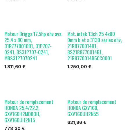
Moteur Briggs 17.5hp ohv avs
Mot. intek 13ch 25 4x80
25.4 x 80 mm,
0mm b et s 3130 series ohv,
31R7770010B1, 31P707-
21R8770014B1,
0241, BS31P707-0241,
BS21R8770014B1,
MBS31P7070241
21R8770014B5CC0001
1.811,60
€
1.250,00
€
Moteur de remplacement
Moteur de remplacement
HONDA 25.4/22.2,
HONDA GXV160,
GXV160H2MD8OH,
GXV160UH2N55
GXV160UH2N15
621,86
€
778,30
€