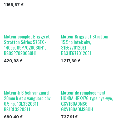
1.165,57
€
Moteur complet Briggs et
Moteur Briggs et Stratton
Stratton Séries 575EX -
15.5hp intek ohv,
140cc, 09P7020060H1,
31E6770120E1,
BS09P7020060H1
BS31E6770120E1
420,93
€
1.217,69
€
Moteur-h 6 5ch vanguard
Moteur de remplacement
20mm b et s vanguard ohv
HONDA HRX476 type hye-vye,
6.5 hp, 13L3320311,
GCV160A0MS6,
BS13L3320311
GCV160AOMS6OH
680,40
€
737,91
€