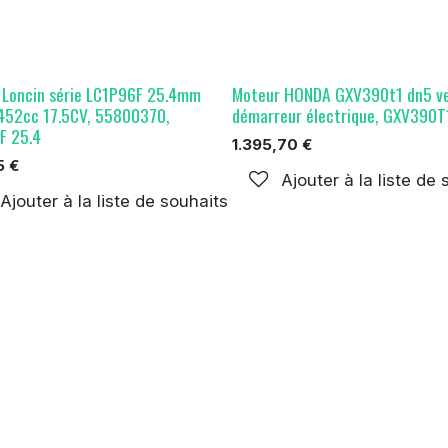
 Loncin série LC1P96F 25.4mm
Moteur HONDA GXV390t1 dn5 ve
52cc 17.5CV, 55800370,
démarreur électrique, GXV390
F 25.4
1.395,70
€
5
€
Ajouter à la liste de
Ajouter à la liste de souhaits