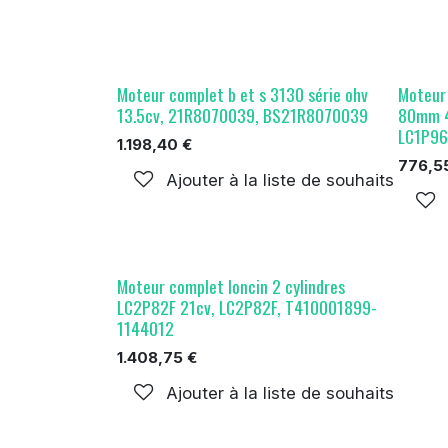
Moteur complet b et s 3130 série ohv
Moteur
13.5cv, 21R8070039, BS21R8070039
80mm 4
LC1P96
1.198,40
€
776,5
Ajouter à la liste de souhaits
Moteur complet loncin 2 cylindres
LC2P82F 21cv, LC2P82F, T410001899-
1144012
1.408,75
€
Ajouter à la liste de souhaits