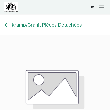
Se rendre au contenu
Kramp/Granit Pièces Détachées