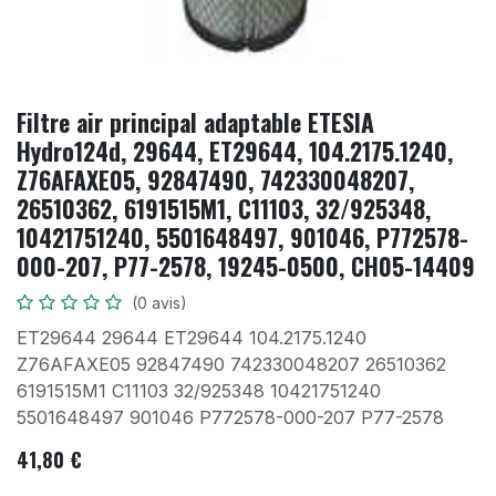
Filtre air principal adaptable ETESIA
Hydro124d, 29644, ET29644, 104.2175.1240,
Z76AFAXE05, 92847490, 742330048207,
26510362, 6191515M1, C11103, 32/925348,
10421751240, 5501648497, 901046, P772578-
000-207, P77-2578, 19245-0500, CH05-14409
(0 avis)
ET29644 29644 ET29644 104.2175.1240
Z76AFAXE05 92847490 742330048207 26510362
6191515M1 C11103 32/925348 10421751240
5501648497 901046 P772578-000-207 P77-2578
41,80
€