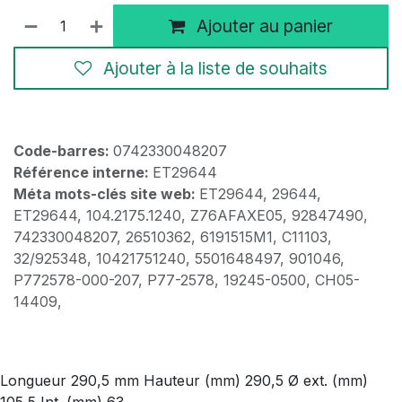
Ajouter au panier
Ajouter à la liste de souhaits
Code-barres:
0742330048207
Référence interne:
ET29644
Méta mots-clés site web:
ET29644, 29644,
ET29644, 104.2175.1240, Z76AFAXE05, 92847490,
742330048207, 26510362, 6191515M1, C11103,
32/925348, 10421751240, 5501648497, 901046,
P772578-000-207, P77-2578, 19245-0500, CH05-
14409,
Longueur 290,5 mm Hauteur (mm) 290,5 Ø ext. (mm)
105,5 Int. (mm) 63