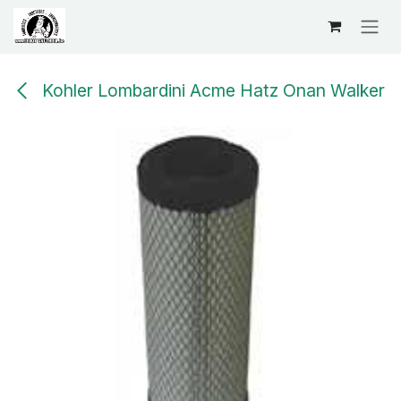
Se rendre au contenu
Kohler Lombardini Acme Hatz Onan Walker