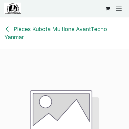
Se rendre au contenu
Pièces Kubota Multione AvantTecno
Yanmar