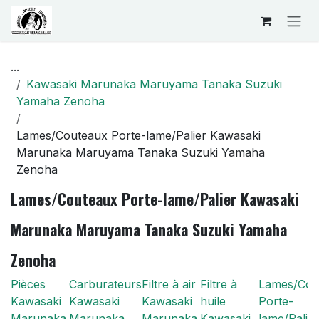
Se rendre au contenu
...
Kawasaki Marunaka Maruyama Tanaka Suzuki
Yamaha Zenoha
Lames/Couteaux Porte-lame/Palier Kawasaki
Marunaka Maruyama Tanaka Suzuki Yamaha
Zenoha
Lames/Couteaux Porte-lame/Palier Kawasaki
Marunaka Maruyama Tanaka Suzuki Yamaha
Zenoha
Pièces
Carburateurs
Filtre à air
Filtre à
Lames/Cou
Kawasaki
Kawasaki
Kawasaki
huile
Porte-
Marunaka
Marunaka
Marunaka
Kawasaki
lame/Palier