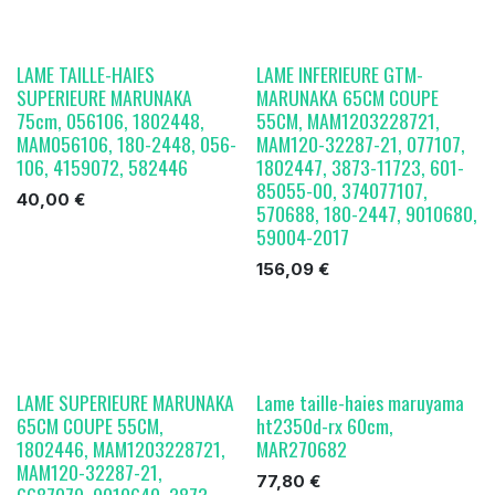
LAME TAILLE-HAIES
LAME INFERIEURE GTM-
SUPERIEURE MARUNAKA
MARUNAKA 65CM COUPE
75cm, 056106, 1802448,
55CM, MAM1203228721,
MAM056106, 180-2448, 056-
MAM120-32287-21, 077107,
106, 4159072, 582446
1802447, 3873-11723, 601-
85055-00, 374077107,
40,00
€
570688, 180-2447, 9010680,
59004-2017
156,09
€
LAME SUPERIEURE MARUNAKA
Lame taille-haies maruyama
65CM COUPE 55CM,
ht2350d-rx 60cm,
1802446, MAM1203228721,
MAR270682
MAM120-32287-21,
77,80
€