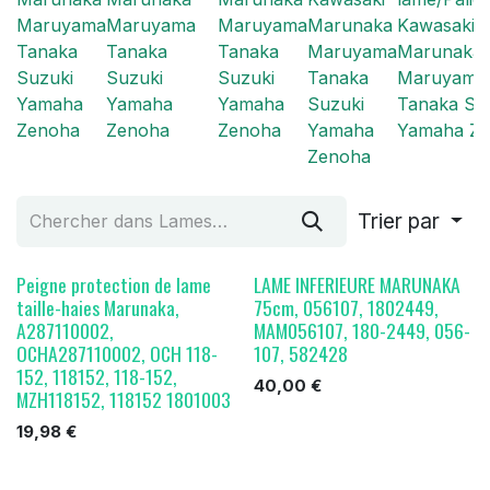
Maruyama
Maruyama
Maruyama
Marunaka
Kawasaki
Tanaka
Tanaka
Tanaka
Maruyama
Marunaka
Suzuki
Suzuki
Suzuki
Tanaka
Maruyama
Yamaha
Yamaha
Yamaha
Suzuki
Tanaka Su
Zenoha
Zenoha
Zenoha
Yamaha
Yamaha Z
Zenoha
Trier par
Peigne protection de lame
LAME INFERIEURE MARUNAKA
taille-haies Marunaka,
75cm, 056107, 1802449,
A287110002,
MAM056107, 180-2449, 056-
OCHA287110002, OCH 118-
107, 582428
152, 118152, 118-152,
40,00
€
MZH118152, 118152 1801003
19,98
€