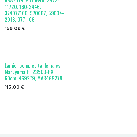
6687079, 9010640, 3873-
11720, 180-2446,
374077106, 570687, 59004-
2016, 077-106
156,09
€
Lamier complet taille haies
Maruyama HT2350D-RX
60cm, 469279, MAR469279
115,00
€