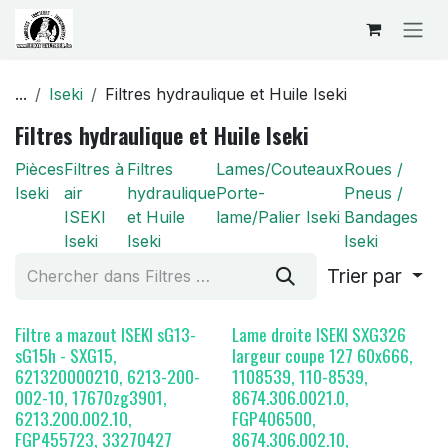
Se rendre au contenu
...
Iseki
Filtres hydraulique et Huile Iseki
Filtres hydraulique et Huile Iseki
Pièces
Filtres à
Filtres
Lames/Couteaux
Roues /
Iseki
air
hydraulique
Porte-
Pneus /
ISEKI
et Huile
lame/Palier Iseki
Bandages
Iseki
Iseki
Iseki
Trier par
Filtre a mazout ISEKI sG13-
Lame droite ISEKI SXG326
sG15h - SXG15,
largeur coupe 127 60x666,
621320000210, 6213-200-
1108539, 110-8539,
002-10, 17670zg3901,
8674.306.0021.0,
6213.200.002.10,
FGP406500,
FGP455723, 33270427
8674.306.002.10,