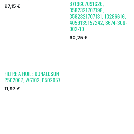
8719607091626,
97,15
€
3582321707198,
3582321707181, 13286616,
4059139157242, 8674-306-
002-10
60,25
€
FILTRE A HUILE DONALDSON
P502067, W6102, P502057
11,97
€