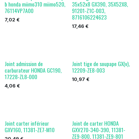
b honda miimo310 miimo520,
35x52x8 GX390, 35X52X8,
76114VP7A00
91201-Z1C-003,
8716106224623
7,02
€
17,46
€
Joint admission de
Joint tige de soupape GX(v),
carburateur HONDA GC190,
12209-ZE8-003
17228-ZL8-000
10,97
€
4,06
€
Joint carter inférieur
Joint de carter HONDA
GXV160, 11381-ZE7-M10
GXV270-340-390, 11381-
ZE9-800, 11381-ZE9-801
20,49
€