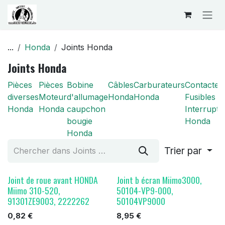
Se rendre au contenu
...
Honda
Joints Honda
Joints Honda
Pièces
Pièces
Bobine
Câbles
Carburateurs
Contacteu
diverses
Moteur
d'allumage
Honda
Honda
Fusibles
Honda
Honda
caupchon
Interrupte
bougie
Honda
Honda
Trier par
Joint de roue avant HONDA
Joint b écran Miimo3000,
Miimo 310-520,
50104-VP9-000,
91301ZE9003, 2222262
50104VP9000
0,82
€
8,95
€