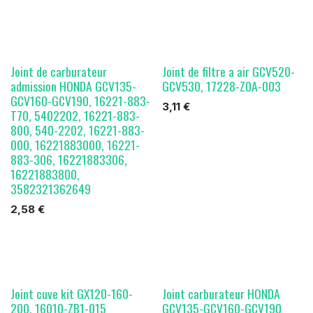
Joint de carburateur
Joint de filtre a air GCV520-
admission HONDA GCV135-
GCV530, 17228-Z0A-003
GCV160-GCV190, 16221-883-
3,11
€
T70, 5402202, 16221-883-
800, 540-2202, 16221-883-
000, 16221883000, 16221-
883-306, 16221883306,
16221883800,
3582321362649
2,58
€
Joint cuve kit GX120-160-
Joint carburateur HONDA
200, 16010-ZB1-015
GCV135-GCV160-GCV190