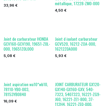
métallique, 17228-ZM0-000
33,96
€
4,50
€
Joint de carburateur HONDA
Joint d isolant carburateur
GCV160-GCV190, 19651-Z0L-
GCV520, 16212-ZOA-000,
000, 19651Z0L000
16212Z0A000
5,08
€
5,93
€
Joint aspiration wa10*wb10,
JOINT CARBURATEUR GX120-
78110-YB0-003,
GX140-GX160-GXV, 540-
78153YB0840
7323, 5407323, 16221-ZG9-
J60, 16221-ZE1-800, 37-
16,09
€
112H4, 16221-ZE0-000,