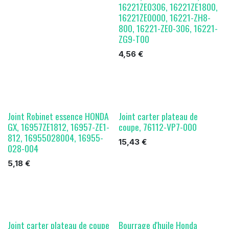
16221ZE0306, 16221ZE1800,
16221ZE0000, 16221-ZH8-
800, 16221-ZE0-306, 16221-
ZG9-T00
4,56
€
Joint Robinet essence HONDA
Joint carter plateau de
GX, 16957ZE1812, 16957-ZE1-
coupe, 76112-VP7-000
812, 16955028004, 16955-
15,43
€
028-004
5,18
€
Joint carter plateau de coupe
Bourrage d'huile Honda