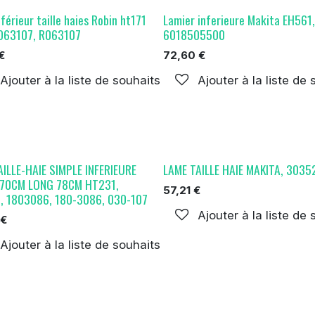
férieur taille haies Robin ht171
Lamier inferieure Makita EH561,
063107, R063107
6018505500
€
72,60
€
Ajouter à la liste de souhaits
Ajouter à la liste de
AILLE-HAIE SIMPLE INFERIEURE
LAME TAILLE HAIE MAKITA, 303
70CM LONG 78CM HT231,
57,21
€
, 1803086, 180-3086, 030-107
Ajouter à la liste de
€
Ajouter à la liste de souhaits