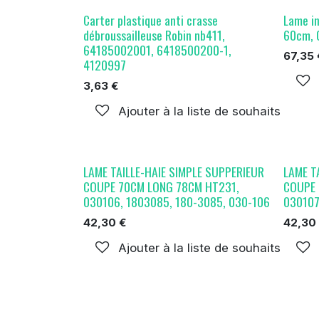
Carter plastique anti crasse
Lame in
débroussailleuse Robin nb411,
60cm, 
64185002001, 6418500200-1,
67,35
4120997
3,63
€
Ajouter à la liste de souhaits
LAME TAILLE-HAIE SIMPLE SUPPERIEUR
LAME T
COUPE 70CM LONG 78CM HT231,
COUPE 
030106, 1803085, 180-3085, 030-106
030107
42,30
€
42,30
Ajouter à la liste de souhaits