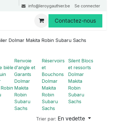
Se connecter
info@leroygauthier.be
Contactez-nous
lier Dolmar Makita Robin Subaru Sachs
Renvoie
Réservoirs
Silent Blocs
e bièle
d'angle et
et
et ressorts
uin
Garants
Bouchons
Dolmar
r
Dolmar
Dolmar
Makita
 Robin
Makita
Makita
Robin
u
Robin
Robin
Subaru
Subaru
Subaru
Sachs
Sachs
Sachs
En vedette
Trier par: