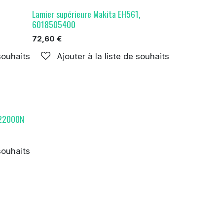
Lamier supérieure Makita EH561,
6018505400
72,60
€
 souhaits
Ajouter à la liste de souhaits
522000N
 souhaits