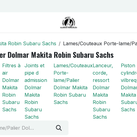
us
Contactez-nous
Postes
ita Robin Subaru Sachs
Lames/Couteaux Porte-lame/Pa
er Dolmar Makita Robin Subaru Sachs
Filtres à
Joints et
Lames/Couteaux
Lanceur,
Piston
air
pipe d
Porte-
corde,
cylindr
Dolmar
admission
lame/Palier
ressort
vilbreq
Makita
Dolmar
Dolmar Makita
Dolmar
Dolma
Robin
Makita
Robin Subaru
Makita
Makita
Subaru
Robin
Sachs
Robin
Subar
Sachs
Subaru
Subaru
Sachs
Sachs
Sachs