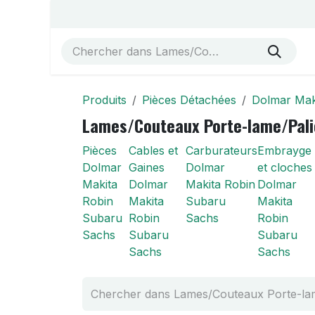
Se rendre au contenu
Accueil
Vue éclatées
Boutique
À propos de no
Produits
Pièces Détachées
Dolmar Mak
Lames/Couteaux Porte-lame/Pali
Pièces
Cables et
Carburateurs
Embrayge
Dolmar
Gaines
Dolmar
et cloches
Makita
Dolmar
Makita Robin
Dolmar
Robin
Makita
Subaru
Makita
Subaru
Robin
Sachs
Robin
Sachs
Subaru
Subaru
Sachs
Sachs