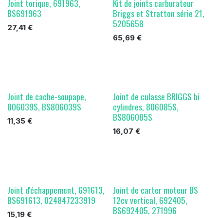
Joint torique, 691963,
Kit de joints carburateur
BS691963
Briggs et Stratton série 21,
5205658
27,41
€
65,69
€
Joint de cache-soupape,
Joint de culasse BRIGGS bi
806039S, BS806039S
cylindres, 806085S,
BS806085S
11,35
€
16,07
€
Joint d'échappement, 691613,
Joint de carter moteur BS
BS691613, 024847233919
12cv vertical, 692405,
BS692405, 271996
15,19
€