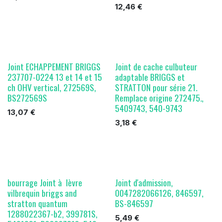
12,46
€
Joint ECHAPPEMENT BRIGGS
Joint de cache culbuteur
237707-0224 13 et 14 et 15
adaptable BRIGGS et
ch OHV vertical, 272569S,
STRATTON pour série 21.
BS272569S
Remplace origine 272475.,
5409743, 540-9743
13,07
€
3,18
€
bourrage Joint à lèvre
Joint d'admission,
vilbrequin briggs and
0047282066126, 846597,
stratton quantum
BS-846597
1288022367-b2, 399781S,
5,49
€