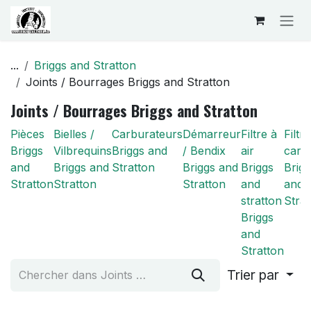
Se rendre au contenu
...
Briggs and Stratton
Joints / Bourrages Briggs and Stratton
Joints / Bourrages Briggs and Stratton
Pièces
Bielles /
Carburateurs
Démarreur
Filtre à
Filtre
Briggs
Vilbrequins
Briggs and
/ Bendix
air
carb
and
Briggs and
Stratton
Briggs and
Briggs
Brig
Stratton
Stratton
Stratton
and
and
stratton
Strat
Briggs
and
Stratton
Trier par