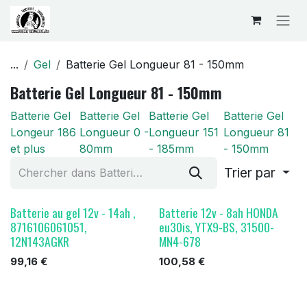
Se rendre au contenu
...
Gel
Batterie Gel Longueur 81 - 150mm
Batterie Gel Longueur 81 - 150mm
Batterie Gel
Batterie Gel
Batterie Gel
Batterie Gel
Longeur 186
Longueur 0 -
Longueur 151
Longueur 81
et plus
80mm
- 185mm
- 150mm
Trier par
Batterie au gel 12v - 14ah ,
Batterie 12v - 8ah HONDA
8716106061051,
eu30is, YTX9-BS, 31500-
12N143AGKR
MN4-678
99,16
€
100,58
€