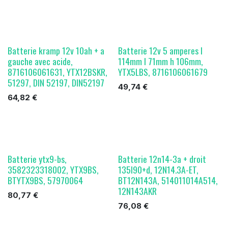
Batterie kramp 12v 10ah + a
Batterie 12v 5 amperes l
gauche avec acide,
114mm l 71mm h 106mm,
8716106061631, YTX12BSKR,
YTX5LBS, 8716106061679
51297, DIN 52197, DIN52197
49,74
€
64,82
€
Batterie ytx9-bs,
Batterie 12n14-3a + droit
3582323318002, YTX9BS,
135l90+d, 12N14.3A-ET,
BTYTX9BS, 57970064
BT12N143A, 514011014A514,
12N143AKR
80,77
€
76,08
€