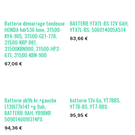
Batterie démarrage tondeuse
BATTERIE YTX7L-BS 12V 6AH,
HONDA hdr536 hme, 31500-
YTX7L-BS, 506014005A514
KY4-905, 31500-GE1-778,
63,66
€
31500-KRP-981,
31500KBN900, 31500-HP2-
671, 31500-KBN-900
67,06
€
Batterie yb9b kr +gauche
batterie 12v 6a, YT7BBS,
L138l77h141 +g 9ah,
YT7B-BS, YT7-BBS
BATTERIE 9AH, YB9BKR
95,95
€
509014009I314PS
94,36
€