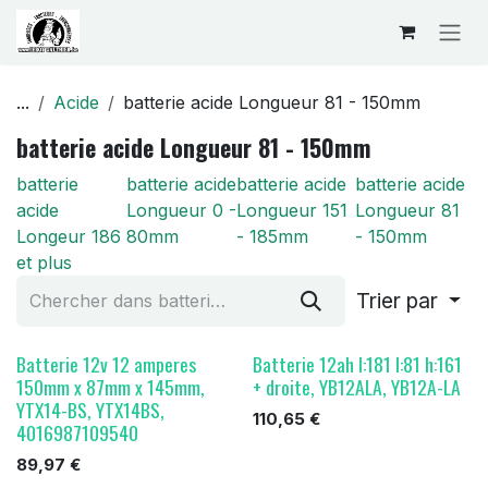
Se rendre au contenu
...
Acide
batterie acide Longueur 81 - 150mm
batterie acide Longueur 81 - 150mm
batterie
batterie acide
batterie acide
batterie acide
acide
Longueur 0 -
Longueur 151
Longueur 81
Longeur 186
80mm
- 185mm
- 150mm
et plus
Trier par
Batterie 12v 12 amperes
Batterie 12ah l:181 l:81 h:161
150mm x 87mm x 145mm,
+ droite, YB12ALA, YB12A-LA
YTX14-BS, YTX14BS,
110,65
€
4016987109540
89,97
€