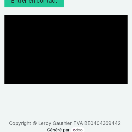
Entrer en contact
Copyright © Leroy Gauthier TVA:BE0404369442
Généré par