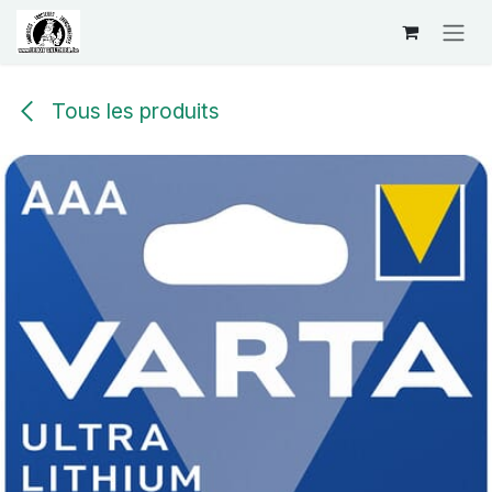
Se rendre au contenu
Tous les produits