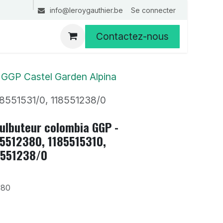
Se connecter
info@leroygauthier.be
Contactez-nous
 GGP Castel Garden Alpina
8551531/0, 118551238/0
culbuteur colombia GGP -
5512380, 1185515310,
8551238/0
380