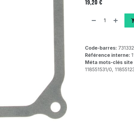
19,20
€
Code-barres:
731332
Référence interne:
1
Méta mots-clés site
118551531/0, 1185512