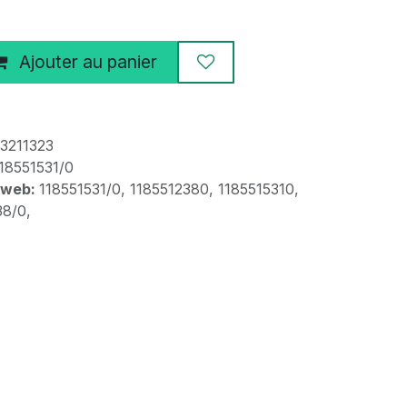
Ajouter au panier
3211323
18551531/0
 web:
118551531/0, 1185512380, 1185515310,
38/0,