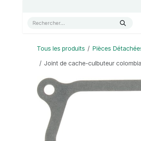
Se rendre au contenu
Accueil
Vue éclatées
Boutique
À propos de no
Tous les produits
Pièces Détachée
Joint de cache-culbuteur colomb