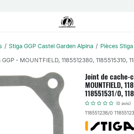
us
Contactez-nous
Postes
s
Stiga GGP Castel Garden Alpina
Pièces Stiga
ia GGP - MOUNTFIELD, 1185512380, 1185515310, 11
Joint de cache-
MOUNTFIELD, 118
118551531/0, 11
(0 avis)
118551238/0 1185512