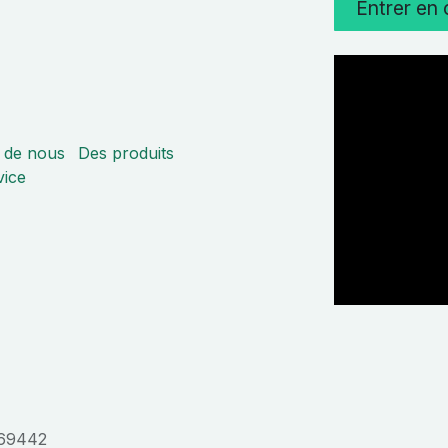
Entrer en
 de nous
Des produits
vice
369442