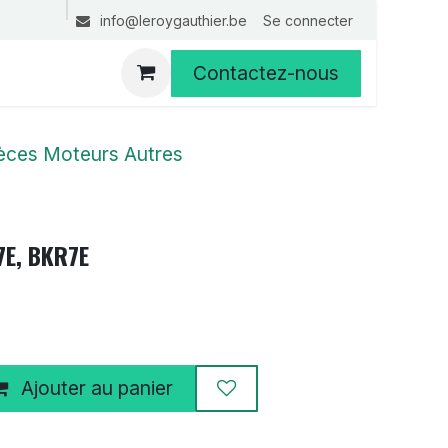
Se connecter
info@leroygauthier.be
Contactez-nous
ièces Moteurs Autres
7E, BKR7E
Ajouter au panier