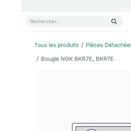
Se rendre au contenu
Accueil
Vue éclatées
Boutique
À propos de no
Tous les produits
Pièces Détachée
Bougie NGK BKR7E, BKR7E