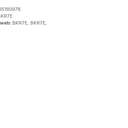
95160978
BKR7E
 web:
BKR7E, BKR7E,