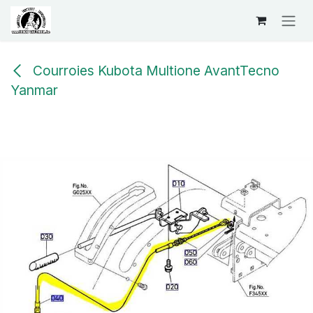
Se rendre au contenu
Courroies Kubota Multione AvantTecno
Yanmar