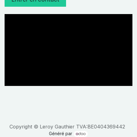
Copyright © Leroy Gauthier TVA:BE0404369442
Généré par