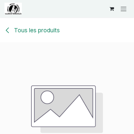
Se rendre au contenu
Tous les produits