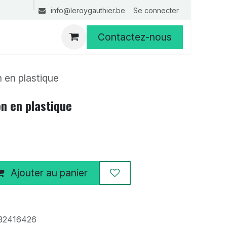
Se connecter
info@leroygauthier.be
Contactez-nous
 en plastique
n en plastique
Ajouter au panier
32416426