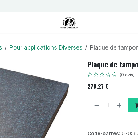
us
Contactez-nous
Postes
s
Pour applications Diverses
Plaque de tampon
Plaque de tampo
(0 avis)
279,27
€
Code-barres:
07056