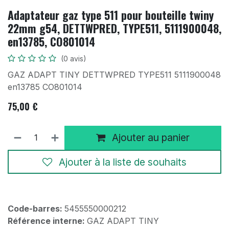
Adaptateur gaz type 511 pour bouteille twiny
22mm g54, DETTWPRED, TYPE511, 5111900048,
en13785, CO801014
(0 avis)
GAZ ADAPT TINY DETTWPRED TYPE511 5111900048
en13785 CO801014
75,00
€
Ajouter au panier
Ajouter à la liste de souhaits
Code-barres:
5455550000212
Référence interne:
GAZ ADAPT TINY