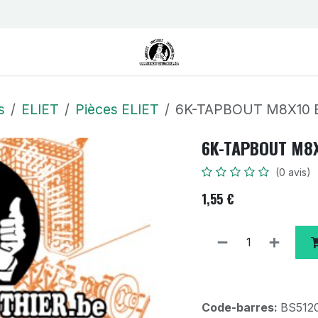
us
Contactez-nous
Postes
s
ELIET
Pièces ELIET
6K-TAPBOUT M8X10 E
6K-TAPBOUT M8X
(0 avis)
1,55
€
Code-barres:
BS512