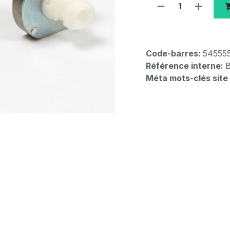
Code-barres:
54555
Référence interne:
Méta mots-clés site