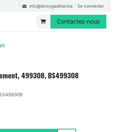
Se connecter
info@leroygauthier.be
Contactez-nous
on
înement, 499308, BS499308
BS499308