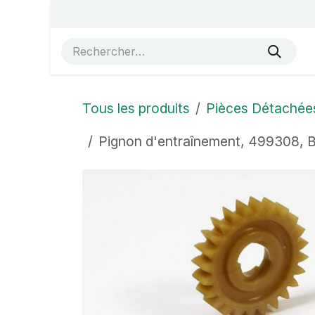
Se rendre au contenu
Accueil
Vue éclatées
Boutique
À propos de no
Tous les produits
Pièces Détachée
Pignon d'entraînement, 499308,