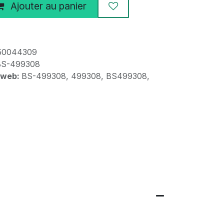
Ajouter au panier
50044309
BS-499308
 web:
BS-499308, 499308, BS499308,