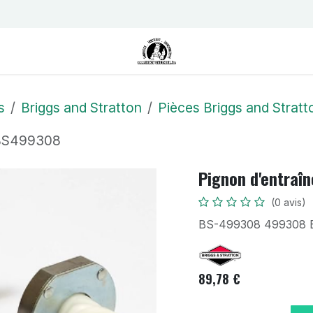
us
Contactez-nous
Postes
s
Briggs and Stratton
Pièces Briggs and Stratt
 BS499308
Pignon d'entra
(0 avis)
BS-499308 499308 
89,78
€