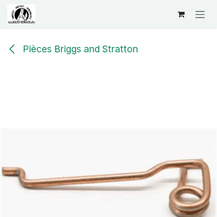
Se rendre au contenu
Pièces Briggs and Stratton