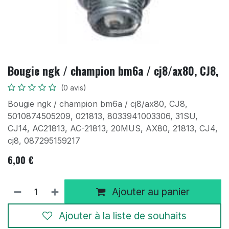
Bougie ngk / champion bm6a / cj8/ax80, CJ8,
(0 avis)
Bougie ngk / champion bm6a / cj8/ax80, CJ8,
5010874505209, 021813, 8033941003306, 31SU,
CJ14, AC21813, AC-21813, 20MUS, AX80, 21813, CJ4,
cj8, 087295159217
6,00
€
Ajouter au panier
Ajouter à la liste de souhaits