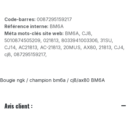
Code-barres:
0087295159217
Référence interne:
BM6A
Méta mots-clés site web:
BM6A, CJ8,
5010874505209, 021813, 8033941003306, 31SU,
CJ14, AC21813, AC-21813, 20MUS, AX80, 21813, CJ4,
cj8, 087295159217,
Bougie ngk / champion bm6a / cj8/ax80 BM6A
Avis client :