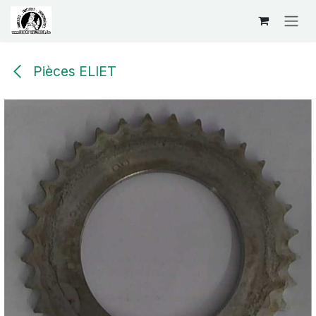
Se rendre au contenu
Pièces ELIET