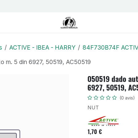
us
Contactez-nous
Postes
s
ACTIVE - IBEA - HARRY
84F730B74F ACTIV
to m. 5 din 6927, 50519, AC50519
050519 dado aut
6927, 50519, AC
(0 avis)
NUT
1,70
€