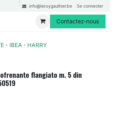
Se connecter
info@leroygauthier.be
Contactez-nous
E - IBEA - HARRY
ofrenante flangiato m. 5 din
50519