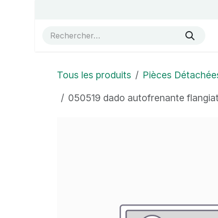
Se rendre au contenu
Accueil
Vue éclatées
Boutique
À propos de no
Tous les produits
Pièces Détachée
050519 dado autofrenante flangia