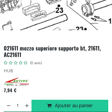
021611 mozzo superiore supporto bt, 21611,
AC21611
(0 avis)
HUB
7,94
€
Ajouter au panier