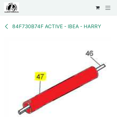
Se rendre au contenu
84F730B74F ACTIVE - IBEA - HARRY