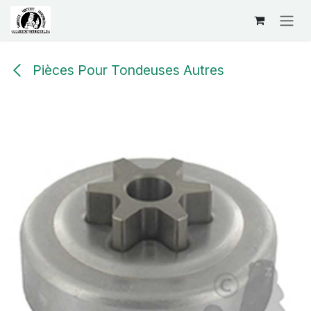
Se rendre au contenu
Pièces Pour Tondeuses Autres