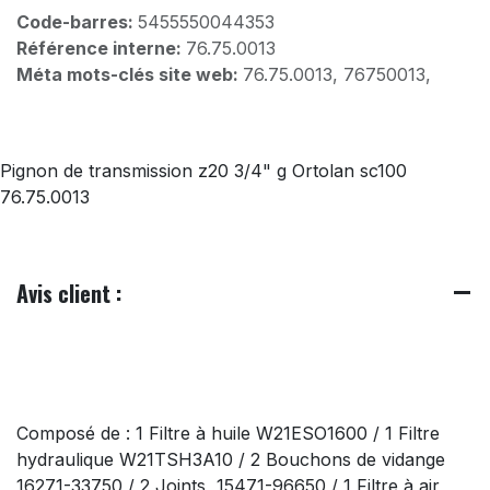
Code-barres:
5455550044353
Référence interne:
76.75.0013
Méta mots-clés site web:
76.75.0013, 76750013,
Pignon de transmission z20 3/4" g Ortolan sc100
76.75.0013
Avis client :
Composé de : 1 Filtre à huile W21ESO1600 / 1 Filtre
hydraulique W21TSH3A10 / 2 Bouchons de vidange
16271-33750 / 2 Joints 15471-96650 / 1 Filtre à air