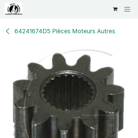
Se rendre au contenu
64241674D5 Pièces Moteurs Autres