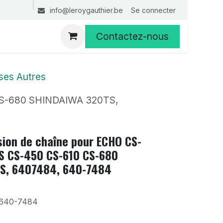
Se connecter
info@leroygauthier.be
Contactez-nous
ses Autres
CS-680 SHINDAIWA 320TS,
sion de chaîne pour ECHO CS-
S CS-450 CS-610 CS-680
S, 6407484, 640-7484
640-7484