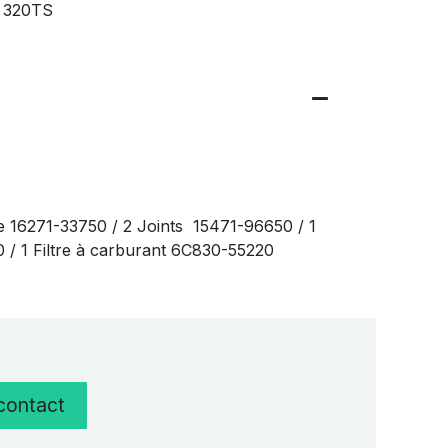
A 320TS
e 16271-33750 / 2 Joints 15471-96650 / 1
20 / 1 Filtre à carburant 6C830-55220
 contact