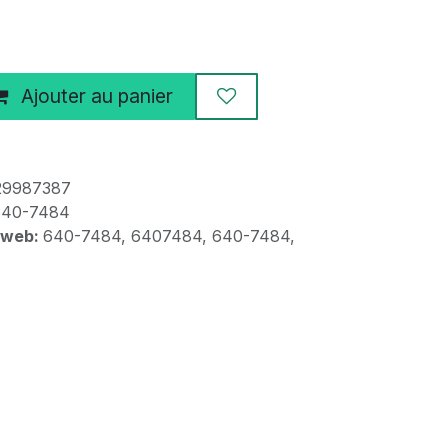
Ajouter au panier
29987387
640-7484
 web:
640-7484, 6407484, 640-7484,