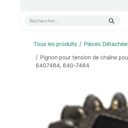
Se rendre au contenu
Accueil
Vue éclatées
Boutique
À propos de no
Tous les produits
Pièces Détachée
Pignon pour tension de chaîne
6407484, 640-7484