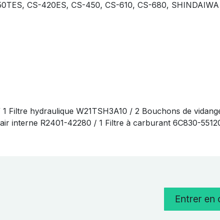
-350TES, CS-420ES, CS-450, CS-610, CS-680, SHINDAIW
/ 1 Filtre hydraulique W21TSH3A10 / 2 Bouchons de vidang
 à air interne R2401-42280 / 1 Filtre à carburant 6C830-551
Entrer en