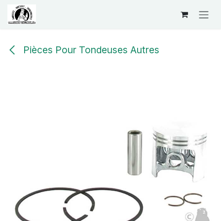
Se rendre au contenu
Pièces Pour Tondeuses Autres