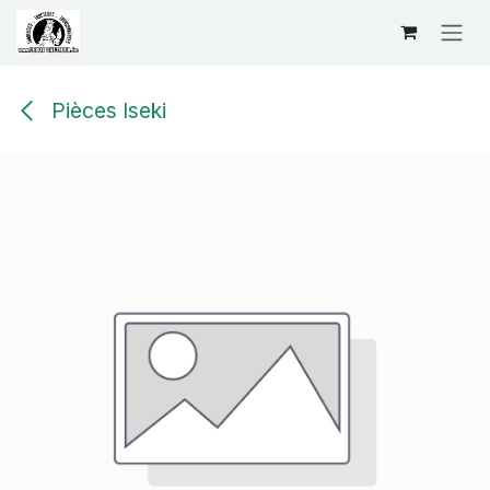
Se rendre au contenu
Pièces Iseki