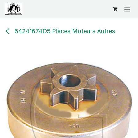
Se rendre au contenu
64241674D5 Pièces Moteurs Autres