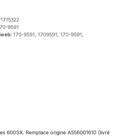
21715322
70-9591
 web:
170-9591, 1709591, 170-9591,
s 600SX. Remplace origine A556001610 (livré