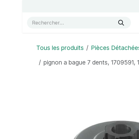
Se rendre au contenu
Accueil
Vue éclatées
Boutique
À propos de no
Tous les produits
Pièces Détachée
pignon a bague 7 dents, 1709591,