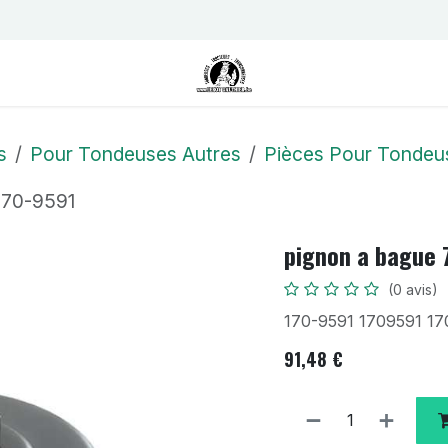
us
Contactez-nous
Postes
s
Pour Tondeuses Autres
Pièces Pour Tondeu
 170-9591
pignon a bague 
(0 avis)
170-9591 1709591 17
91,48
€