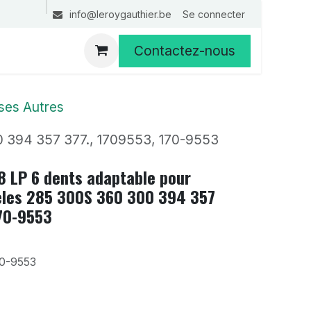
Se connecter
info@leroygauthier.be
Contactez-nous
ses Autres
0 394 357 377., 1709553, 170-9553
8 LP 6 dents adaptable pour
les 285 300S 360 300 394 357
170-9553
70-9553