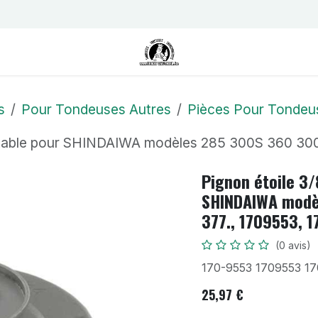
us
Contactez-nous
Postes
s
Pour Tondeuses Autres
Pièces Pour Tondeu
aptable pour SHINDAIWA modèles 285 300S 360 30
Pignon étoile 3/
SHINDAIWA modè
377., 1709553, 
(0 avis)
170-9553 1709553 1
25,97
€