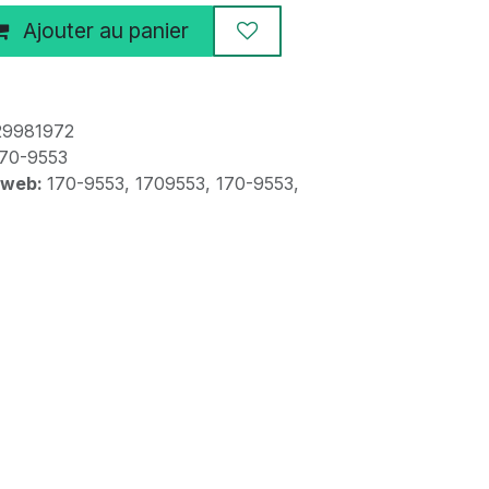
Ajouter au panier
29981972
70-9553
 web:
170-9553, 1709553, 170-9553,