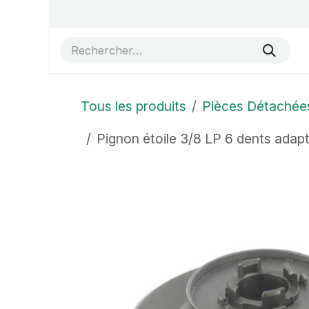
Se rendre au contenu
Accueil
Vue éclatées
Boutique
À propos de no
Tous les produits
Pièces Détachée
Pignon étoile 3/8 LP 6 dents ad